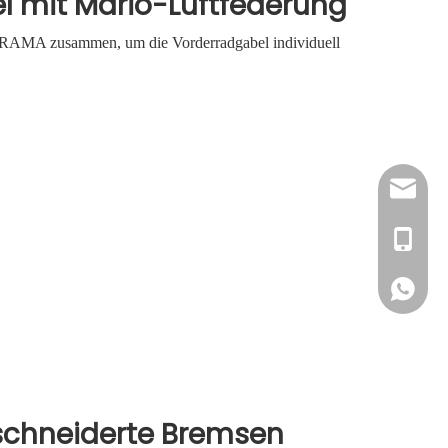
l mit Mario-Luftfederung
TRAMA zusammen, um die Vorderradgabel individuell
info@ma
+86 153
+86 153
chneiderte Bremsen