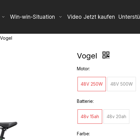
Win-win-Situation
Video
Jetzt kaufen
Unterst
Vogel
Vogel
Motor:
48V 250W
48V 500W
Batterie:
48v 15ah
48v 20ah
Farbe: