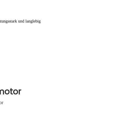
stungsstark und langlebig
motor
or