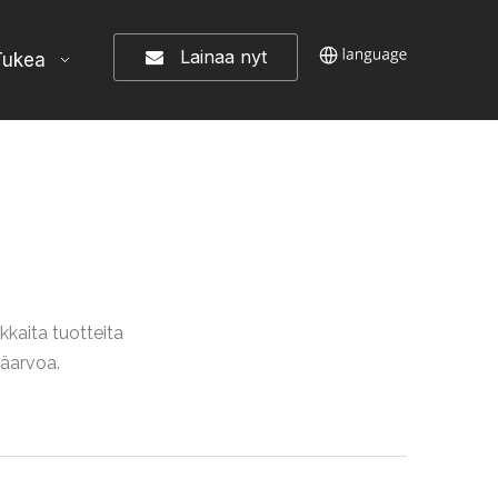
Lainaa nyt
Tukea
kkaita tuotteita
säarvoa.