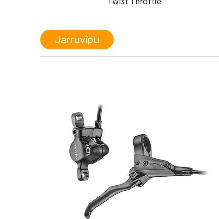
Twist Throttle
Jarruvipu