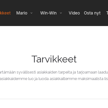
ikkeet
Mario
Win-Win
Video
Osta nyt
Tarvikkeet
mään syvällisesti asiakkaiden tarpeita ja tarjoamaan laadu
asiakkaidemme luo ja luoda asiakkaillemme maksimaalista li