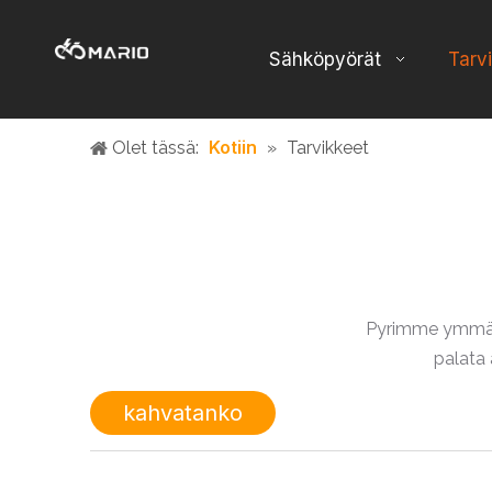
Sähköpyörät
Tarv
Kotiin
Olet tässä:
»
Tarvikkeet
Pyrimme ymmärtä
palata 
kahvatanko