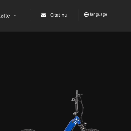
Citat nu
tøtte