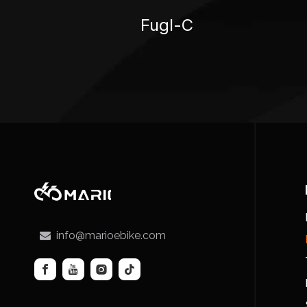
Fugl-C
info@marioebike.com
